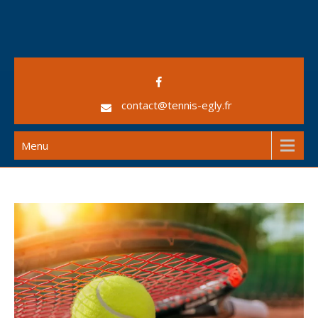
Skip
to
content
AS Egly Tennis
contact@tennis-egly.fr
Menu