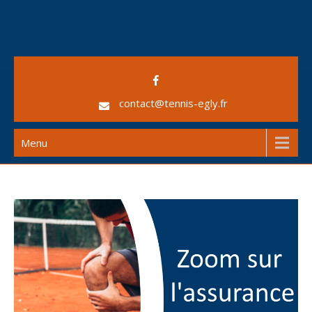
Skip
to
content
AS Egly Tennis
contact@tennis-egly.fr
Menu