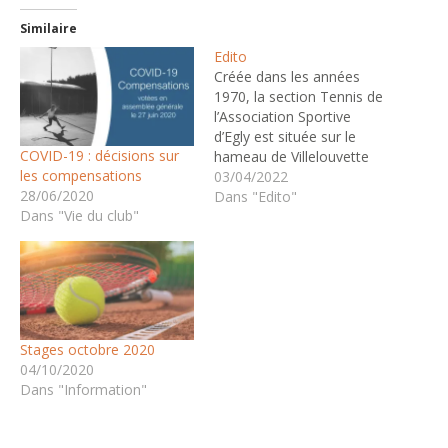
Similaire
Edito
Créée dans les années
1970, la section Tennis de
l’Association Sportive
d’Egly est située sur le
COVID-19 : décisions sur
hameau de Villelouvette
les compensations
de la commune d’Egly.
03/04/2022
28/06/2020
Installé dans un espace
Dans "Edito"
Dans "Vie du club"
verdoyant, le club de
tennis est doté de 4 courts
éclairés en quick, dont 2
sont couverts. En 2023, un
projet de construction…
Stages octobre 2020
04/10/2020
Dans "Information"