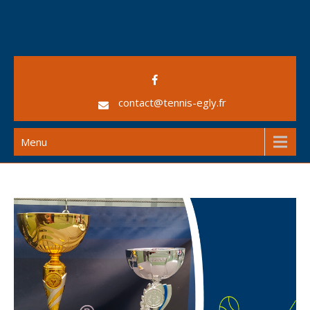
Skip
to
content
AS Egly Tennis
contact@tennis-egly.fr
Menu