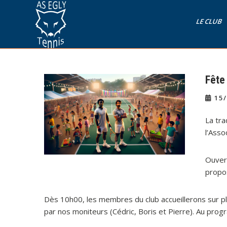
Skip
to
LE CLUB
content
AS Egly Tennis
Fête
15/
La tra
l’Asso
Ouver
propo
Dès 10h00, les membres du club accueillerons sur pla
par nos moniteurs (Cédric, Boris et Pierre). Au pro