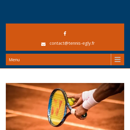
Skip
to
content
AS Egly Tennis
contact@tennis-egly.fr
Menu